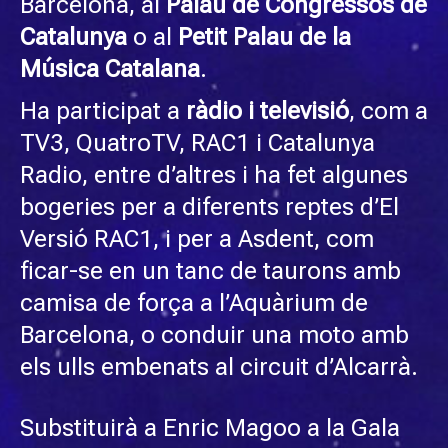
Barcelona, ​​al
Palau de Congressos de
Catalunya
o al
Petit Palau de la
Música Catalana
.
Ha participat a
ràdio i televisió
, com a
TV3, QuatroTV, RAC1 i Catalunya
Radio, entre d’altres i ha fet algunes
bogeries per a diferents reptes d’El
Versió RAC1, i per a Asdent, com
ficar-se en un tanc de taurons amb
camisa de força a l’Aquàrium de
Barcelona, ​​o conduir una moto amb
els ulls embenats al circuit d’Alcarrà.
Substituirà a Enric Magoo a la Gala